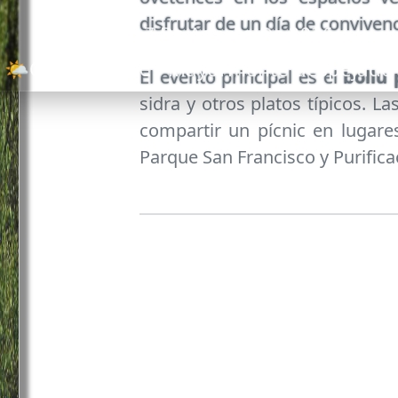
disfrutar de un día de convivenc
Viernes, 7 De Agosto De 2026
🌤️
Oviedo: 25°C - Mayormente despejado
El evento principal es el
bollu
sidra y otros platos típicos. L
compartir un pícnic en lugar
Parque San Francisco y Purific