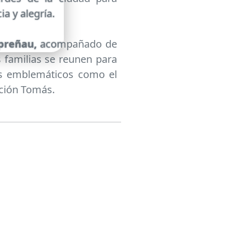
ia y alegría.
 preñau,
acompañado de
as familias se reunen para
es emblemáticos como el
ación Tomás.