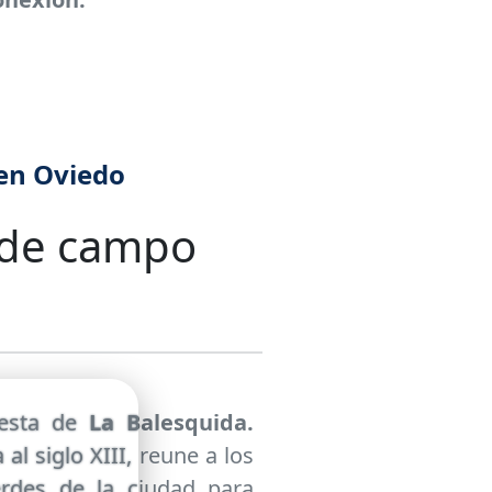
 en Oviedo
de campo
iesta de
La Balesquida.
al siglo XIII, reune a los
erdes de la ciudad para