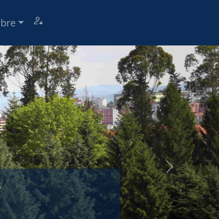
bre
s