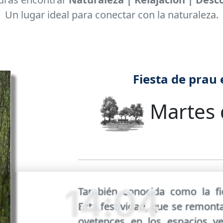
Un lugar ideal para conectar con la naturaleza.
Fiesta de prau
Martes 
14:04
También conocida como la f
Esta festividad, que se remonta 
ovetences en los espacios v